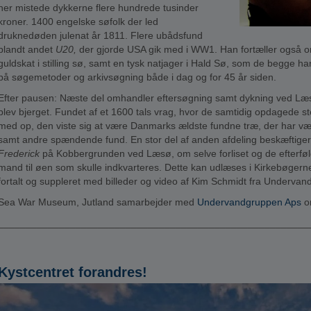
her mistede dykkerne flere hundrede tusinder
kroner. 1400 engelske søfolk der led
druknedøden julenat år 1811. Flere ubådsfund
blandt andet
U20,
der gjorde USA gik med i WW1. Han fortæller også o
guldskat i stilling sø, samt en tysk natjager i Hald Sø, som de begge 
på søgemetoder og arkivsøgning både i dag og for 45 år siden.
Efter pausen: Næste del omhandler eftersøgning samt dykning ved Læsø.
blev bjerget. Fundet af et 1600 tals vrag, hvor de samtidig opdagede ste
med op, den viste sig at være Danmarks ældste fundne træ, der har vær
samt andre spændende fund. En stor del af anden afdeling beskæftiger 
Frederick
på Kobbergrunden ved Læsø, om selve forliset og de efterfø
mand til øen som skulle indkvarteres. Dette kan udlæses i Kirkebøgerne
fortalt og suppleret med billeder og video af Kim Schmidt fra Underva
Sea War Museum, Jutland samarbejder med
Undervandgruppen Aps
om
________________________________________________________
Kystcentret forandres!