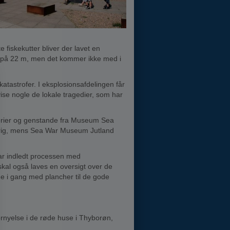
fiskekutter bliver der lavet en
årn på 22 m, men det kommer ikke med i
atastrofer. I eksplosionsafdelingen får
vise nogle de lokale tragedier, som har
lerier og genstande fra Museum Sea
skrig, mens Sea War Museum Jutland
ar indledt processen med
 skal også laves en oversigt over de
me i gang med plancher til de gode
rnyelse i de røde huse i Thyborøn,