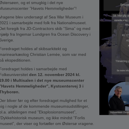
Østersøen, og et smugkig i det nye
Museumscenter ”Havets Hemmeligheder”!
Vragene blev undersøgt af Sea War Museum i
2021 i samarbejde med folk fra Nationalmuseet.
Det foregik fra JD-Contractors skib ”Sima” og med
hjælp fra Ingemar Lundgren fra Ocean Discovery i
Sverige.
Foredraget holdes af skibsarkitekt og
marinearkæolog Christian Lemée, som var med
på ekspeditionen.
Foredraget holdes i samarbejde med
Folkeuniversitet
den
12. november 2024
kl.
19.00
i Multisalen i det nye museumscenter
”Havets Hemmeligheder”, Kystcentervej 3 i
Thyborøn.
Der bliver før og efter foredraget mulighed for et
kig i nogle af de kommende museumsudstillinger,
bl.a. afdelingen med ”Eksplosionsmuseet”,
”Dykkehistorisk museum, og ikke mindst ”Forlis
museet”, der viser og fortæller om Østersø vragene.