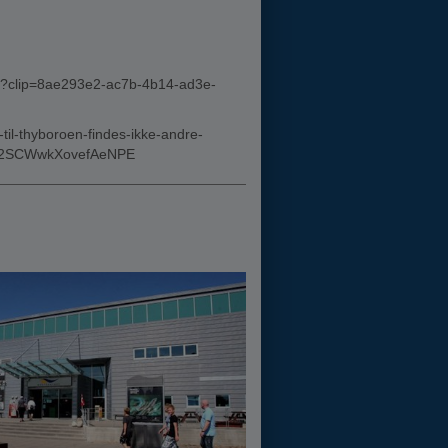
22?clip=8ae293e2-ac7b-4b14-ad3e-
il-thyboroen-findes-ikke-andre-
v72SCWwkXovefAeNPE