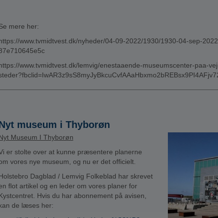
Se mere her:
https://www.tvmidtvest.dk/nyheder/04-09-2022/1930/1930-04-sep-20
87e710645e5c
https://www.tvmidtvest.dk/lemvig/enestaaende-museumscenter-paa-vej-t
steder?fbclid=IwAR3z9sS8myJyBkcuCvfAAaHbxmo2bREBsx9PI4AFj
Nyt museum i Thyborøn
Nyt Museum I Thyborøn
Vi er stolte over at kunne præsentere planerne
om vores nye museum, og nu er det officielt.
Holstebro Dagblad / Lemvig Folkeblad har skrevet
en flot artikel og en leder om vores planer for
Kystcentret. Hvis du har abonnement på avisen,
kan de læses her: