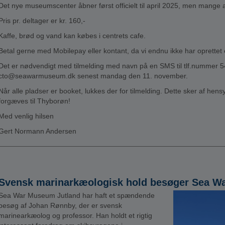
Det nye museumscenter åbner først officielt til april 2025, men mange af
Pris pr. deltager er kr. 160,-
Kaffe, brød og vand kan købes i centrets cafe.
Betal gerne med Mobilepay eller kontant, da vi endnu ikke har oprettet 
Det er nødvendigt med tilmelding med navn på en SMS til tlf.nummer 54
cto@seawarmuseum.dk senest mandag den 11. november.
Når alle pladser er booket, lukkes der for tilmelding. Dette sker af hensy
forgæves til Thyborøn!
Med venlig hilsen
Gert Normann Andersen
Svensk marinarkæologisk hold besøger Sea W
Sea War Museum Jutland har haft et spændende
besøg af Johan Rønnby, der er svensk
marinearkæolog og professor. Han holdt et rigtig