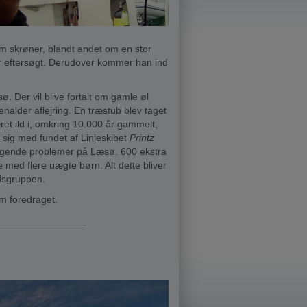
m skrøner, blandt andet om en stor
har eftersøgt. Derudover kommer han ind
 Der vil blive fortalt om gamle øl
nalder aflejring. En træstub blev taget
et ild i, omkring 10.000 år gammelt,
sig med fundet af Linjeskibet
Printz
lgende problemer på Læsø. 600 ekstra
 med flere uægte børn. Alt dette bliver
ndsgruppen.
 foredraget.
________________