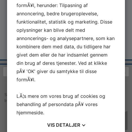
formÃ¥l, herunder: Tilpasning af
annoncering, bedre brugeroplevelse,
funktionalitet, statistik og marketing. Disse
oplysninger kan blive delt med
annoncerings- og analysepartnere, som kan
kombinere dem med data, du tidligere har
givet dem eller de har indsamlet gennem
din brug af deres tjenester. Ved at klikke
pÃ¥ 'OK' giver du samtykke til disse
formÃ¥l.
Sea War Museum Jutland | Kystcentervej 11 | 7680 Thyborøn |
LÃ¦s mere om vores brug af cookies og
Info@seawarmuseum.dk
behandling af persondata pÃ¥ vores
hjemmeside.
s
ponsorer:
VIS
DETALJER