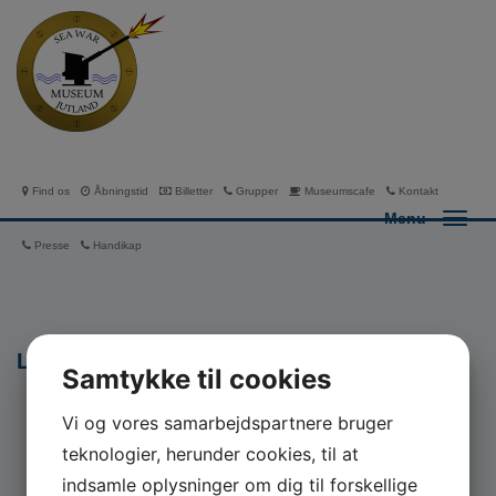
Find os
Åbningstid
Billetter
Grupper
Museumscafe
Kontakt
Menu
Presse
Handikap
Litteratur
Samtykke til cookies
Bøger til salg i museums butikken se listen
HER
Knud Jakobsen: "Et dykkereventyr" se mere:
Tv
Vi og vores samarbejdspartnere bruger
MIDT/VEST
( kan købes i museums butikken)
teknologier, herunder cookies, til at
indsamle oplysninger om dig til forskellige