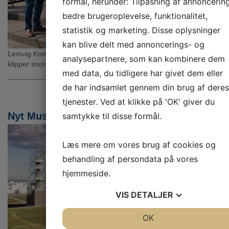
formål, herunder: Tilpasning af annoncering
bedre brugeroplevelse, funktionalitet,
statistik og marketing. Disse oplysninger
kan blive delt med annoncerings- og
Lemvig Kommunes Borgmester Erik Flyvholm holder tale og
analysepartnere, som kan kombinere dem
klipper snoren
med data, du tidligere har givet dem eller
de har indsamlet gennem din brug af deres
tjenester. Ved at klikke på 'OK' giver du
Nyt Museum og udsigtstårn i Thyborøn
samtykke til disse formål.
Læs mere om vores brug af cookies og
behandling af persondata på vores
hjemmeside.
VIS
DETALJER
JA
NEJ
OK
JA
NEJ