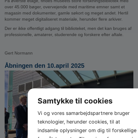
På øverste etage, findes museets store forskningsbibliotek med
over 45.000 bøger, overvejende med maritime emner samt et
magasin med dokumenter, gamle søkort og meget andet. Hertil
kommer meget digitaliseret materiale, herunder flere arkiver.
Der er ikke offentligt adgang til biblioteket, men det kan bruges af
professionelle, amatører, studerende og forskere efter aftale.
Gert Normann
Åbningen den 10.april 2025
Samtykke til cookies
Vi og vores samarbejdspartnere bruger
teknologier, herunder cookies, til at
indsamle oplysninger om dig til forskellige