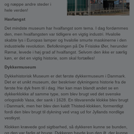
og næppe andre steder i
hele verden!
Havfangst
Det mindste museum har hvalfangst som tema. I dag fordømmes
den, men hvalfangsten var tidligere en vigtig industri. Hvalolie
skabte lys i Europas lamper og hvalolie smurte maskinerne i den
industrielle revolution. Befolkningen på De Frisiske Øer, herunder
Rømø, levede i høj grad af hvalfangst. Selvom den ikke er særlig
køn, er det en vigtig historie, som skal fortælles!
Dykkermuseum
Dykkehistorisk Museum er det første dykkermuseum i Danmark.
Det er et unikt museum, der beskriver dykningens historie fra de
første frie dyk frem til i dag. Her kan man blandt andet se en
dykkerklokke af samme type, som blev brugt ved det svenske
orlogsskib Vasa, der sank i 1628. En tilsvarende klokke blev brugt
i Danmark, men her blev den kaldt Thisted-klokken, formentligt
fordi den blev brugt til dykning ved vrag ud for Jyllands nordlige
vestkyst.
Klokken krævede god sigtbarhed, så dykkeren kunne se bunden,
og den var farlig at bruge. Dykkeren havde kun den ilt, der kunne