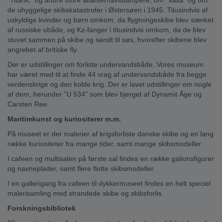
”Titanic” og andre store atlanterhavsdampere, om ”Vasa” og om
de uhyggelige skibskatastrofer i Østersøen i 1945. Titusindvis af
uskyldige kvinder og børn omkom, da flygtningeskibe blev sænket
af russiske ubåde, og Kz-fanger i titusindvis omkom, da de blev
stuvet sammen på skibe og sendt til søs, hvorefter skibene blev
angrebet af britiske fly.
Der er udstillinger om forliste undervandsbåde. Vores museum
har været med til at finde 44 vrag af undervandsbåde fra begge
verdenskrige og den kolde krig. Der er lavet udstillinger om nogle
af dem, herunder ”U 534” som blev bjerget af Dynamit Åge og
Carsten Ree.
Maritimkunst og kuriositerer m.m.
På museet er der malerier af krigsforliste danske skibe og en lang
række kuriositeter fra mange tider, samt mange skibsmodeller.
I cafeen og multisalen på første sal findes en række galionsfigurer
og navneplader, samt flere flotte skibsmodeller.
I en gallerigang fra cafeen til dykkermuseet findes en helt speciel
malerisamling med strandede skibe og skibsforlis.
Forskningsbibliotek