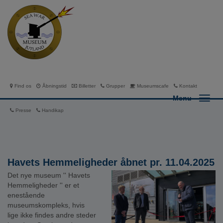
Find os
Åbningstid
Billetter
Grupper
Museumscafe
Kontakt
Menu
Presse
Handikap
Havets Hemmeligheder åbnet pr. 11.04.2025
Det nye museum '' Havets
Hemmeligheder '' er et
enestående
museumskompleks, hvis
lige ikke findes andre steder