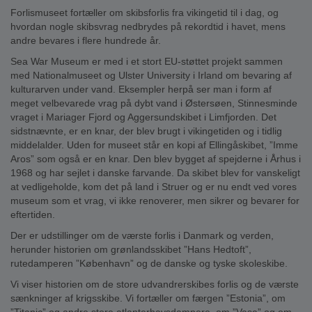
Forlismuseet fortæller om skibsforlis fra vikingetid til i dag, og
hvordan nogle skibsvrag nedbrydes på rekordtid i havet, mens
andre bevares i flere hundrede år.
Sea War Museum er med i et stort EU-støttet projekt sammen
med Nationalmuseet og Ulster University i Irland om bevaring af
kulturarven under vand. Eksempler herpå ser man i form af
meget velbevarede vrag på dybt vand i Østersøen, Stinnesminde
vraget i Mariager Fjord og Aggersundskibet i Limfjorden. Det
sidstnævnte, er en knar, der blev brugt i vikingetiden og i tidlig
middelalder. Uden for museet står en kopi af Ellingåskibet, ”Imme
Aros” som også er en knar. Den blev bygget af spejderne i Århus i
1968 og har sejlet i danske farvande. Da skibet blev for vanskeligt
at vedligeholde, kom det på land i Struer og er nu endt ved vores
museum som et vrag, vi ikke renoverer, men sikrer og bevarer for
eftertiden.
Der er udstillinger om de værste forlis i Danmark og verden,
herunder historien om grønlandsskibet ”Hans Hedtoft”,
rutedamperen ”København” og de danske og tyske skoleskibe.
Vi viser historien om de store udvandrerskibes forlis og de værste
sænkninger af krigsskibe. Vi fortæller om færgen ”Estonia”, om