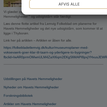
NØDVENDIGE
PRÆFERENCER
AFVIS ALLE
JA
NEJ
JA
NEJ
Vi glæder os meget til at det nye museumscenter '' Havets
Hemmeligheder '' og udsigtstårn står færdigt.
MARKETING
STATISTIK
Læs denne flotte artikel fra Lemvig Folkeblad om planerne for
Havets Hemmeligheder og det nye udsigtstårn, som kommer til at
ligge i Thyborøn.
Link her på artiklen – Artiklen er åben for alle.
https://folkebladetlemvig.dk/kultur/museumsplaner-med-
voksevaerk-goer-klar-til-taarn-og-yderligere-to-bygninger?
fbclid=IwAR0prmOMwnULM4ZaXI6qm2EKgSfiMAPI8pxjYHxusJE
Udstillingen på Havets Hemmeligheder
Nyheder om Havets Hemmeligheder
Forskningsbibliotek
Artikler om Havets Hemmeligheder