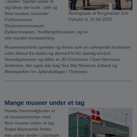
i verden. Samlet under et
tag bliver der butik, café og
Åbningstale af Borgmester Erik
flere museer, herunder
Flyholm d. 10.04.2025
Forlismuseum,
Eksplosionsmuseum,
Dykkermuseum, Hvalfangstmuseum, og en
stor maritim kunstsamling.
Museumscentret oprettes og drives som en selvejende institution
uden tilskud fra staten og dermed fri for statslig kontrol.
Hovedsponsorer og stifter er JD-Contractor / Gert Normann
Andersen, der også står bag Sea War Museum Jutland og
Mindeparken for Jyllandsslaget i Thyborøn.
Mange museer under et tag
Havets Hemmeligheder er
et museumscenter med
flere museer under et tag.
Noget tilsvarende findes
ikke andre steder i Danmark