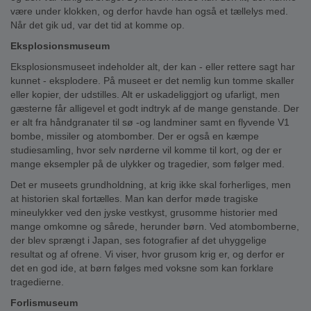
være under klokken, og derfor havde han også et tællelys med.
Når det gik ud, var det tid at komme op.
Eksplosionsmuseum
Eksplosionsmuseet indeholder alt, der kan - eller rettere sagt har
kunnet - eksplodere. På museet er det nemlig kun tomme skaller
eller kopier, der udstilles. Alt er uskadeliggjort og ufarligt, men
gæsterne får alligevel et godt indtryk af de mange genstande. Der
er alt fra håndgranater til sø -og landminer samt en flyvende V1
bombe, missiler og atombomber. Der er også en kæmpe
studiesamling, hvor selv nørderne vil komme til kort, og der er
mange eksempler på de ulykker og tragedier, som følger med.
Det er museets grundholdning, at krig ikke skal forherliges, men
at historien skal fortælles. Man kan derfor møde tragiske
mineulykker ved den jyske vestkyst, grusomme historier med
mange omkomne og sårede, herunder børn. Ved atombomberne,
der blev sprængt i Japan, ses fotografier af det uhyggelige
resultat og af ofrene. Vi viser, hvor grusom krig er, og derfor er
det en god ide, at børn følges med voksne som kan forklare
tragedierne.
Forlismuseum