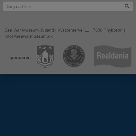
Sea War Museum Jutland | Kystcentervej 11 | 7680 Thyborøn |
Info@seawarmuseum.dk
s
ponsorer: