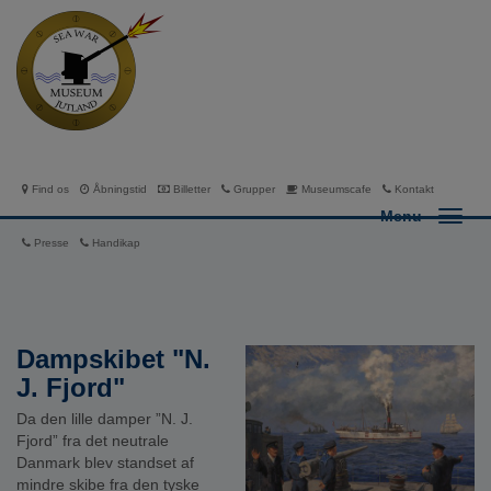
Find os
Åbningstid
Billetter
Grupper
Museumscafe
Kontakt
Menu
Presse
Handikap
Dampskibet "N.
J. Fjord"
Da den lille damper ”N. J.
Fjord” fra det neutrale
Danmark blev standset af
mindre skibe fra den tyske