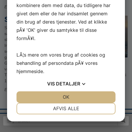
kombinere dem med data, du tidligere har
Efter et maleri af Adolph Block.
givet dem eller de har indsamlet gennem
SMS Lützow
din brug af deres tjenester. Ved at klikke
SMS Lützow deltog i
pÃ¥ 'OK' giver du samtykke til disse
sænkningen af
formÃ¥l.
slagkrydseren HMS
Invincible og blev derved
selv ramt af mindst ti svære
LÃ¦s mere om vores brug af cookies og
granater og en torpedo.
behandling af persondata pÃ¥ vores
Gennem to træffere under
vandlinjen trængte store mængder vand ind i skibet.
hjemmeside.
Til sidst måtte Lützow opgives, og tidligt om morgenen den 1. juni
1916 blev skibet sænket med to torpedoer.
VIS
DETALJER
Efter et maleri af Johannes E. Møller.
JA
NEJ
OK
JA
NEJ
NÃ¸DVENDIGE
PRÃ¦FERENCER
AFVIS ALLE
JA
NEJ
JA
NEJ
MARKETING
STATISTIK