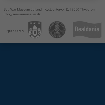
Sea War Museum Jutland | Kystcentervej 11 | 7680 Thyborøn |
Info@seawarmuseum.dk
s
ponsorer:
System -