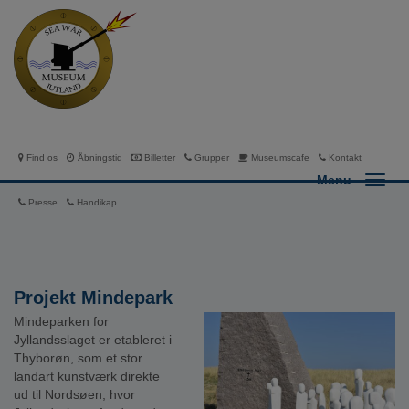
Find os
Åbningstid
Billetter
Grupper
Museumscafe
Kontakt
Menu
Presse
Handikap
Projekt Mindepark
Mindeparken for
Jyllandsslaget er etableret i
Thyborøn, som et stor
landart kunstværk direkte
ud til Nordsøen, hvor