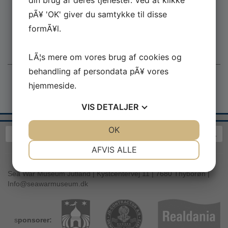
din brug af deres tjenester. Ved at klikke
pÃ¥ 'OK' giver du samtykke til disse
Mindeparken for Jyllandsslaget
formÃ¥l.
contact@jutlandbattlememorial.com
LÃ¦s mere om vores brug af cookies og
behandling af persondata pÃ¥ vores
hjemmeside.
VIS
DETALJER
JA
NEJ
OK
JA
NEJ
NÃ¸DVENDIGE
PRÃ¦FERENCER
AFVIS ALLE
JA
NEJ
JA
NEJ
Sea War Museum Jutland | Kystcentervej 11 | 7680 Thyborøn |
MARKETING
STATISTIK
Info@seawarmuseum.dk
s
ponsorer: