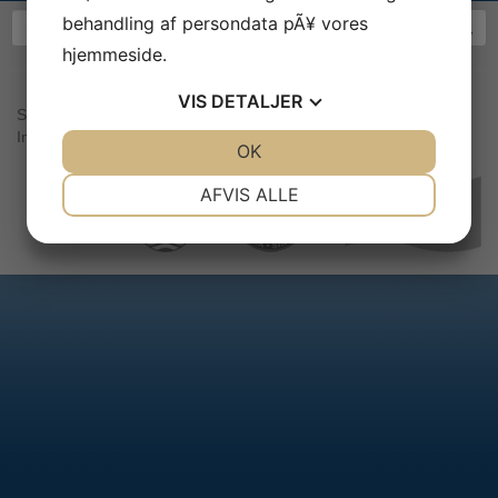
behandling af persondata pÃ¥ vores
hjemmeside.
VIS
DETALJER
Sea War Museum Jutland | Kystcentervej 11 | 7680 Thyborøn |
Info@seawarmuseum.dk
JA
NEJ
OK
JA
NEJ
NÃ¸DVENDIGE
PRÃ¦FERENCER
AFVIS ALLE
s
ponsorer:
JA
NEJ
JA
NEJ
MARKETING
STATISTIK