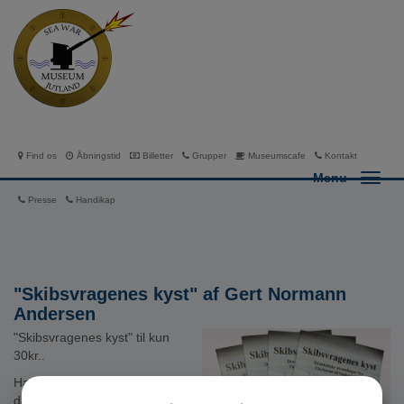
Find os
Åbningstid
Billetter
Grupper
Museumscafe
Kontakt
Menu
Presse
Handikap
"Skibsvragenes kyst" af Gert Normann
Andersen
"Skibsvragenes kyst" til kun
30kr..
Hæftet kan købes på både
dansk, engelsk og tysk