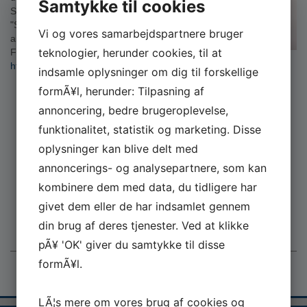
Samtykke til cookies
Se mere om
"Skibsvragenes kyst" i
Vi og vores samarbejdspartnere bruger
artikel her i Lemvig
teknologier, herunder cookies, til at
Folkeblad:
https://dagbladet-holstebro-struer.dk/…/Nyt-…/artikel/345652
indsamle oplysninger om dig til forskellige
formÃ¥l, herunder: Tilpasning af
annoncering, bedre brugeroplevelse,
funktionalitet, statistik og marketing. Disse
oplysninger kan blive delt med
annoncerings- og analysepartnere, som kan
kombinere dem med data, du tidligere har
givet dem eller de har indsamlet gennem
din brug af deres tjenester. Ved at klikke
pÃ¥ 'OK' giver du samtykke til disse
formÃ¥l.
LÃ¦s mere om vores brug af cookies og