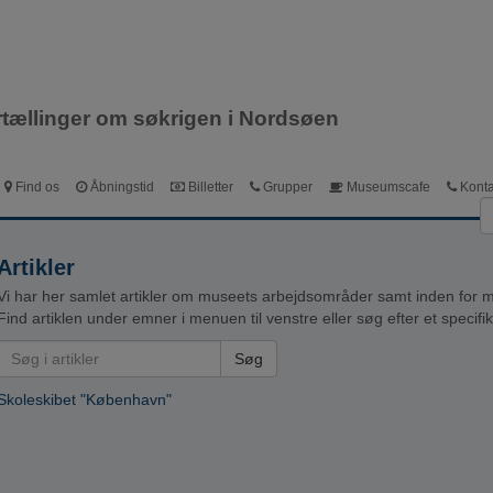
Dansk
English
Deutsch
rtællinger om søkrigen i Nordsøen
Find os
Åbningstid
Billetter
Grupper
Museumscafe
Konta
Artikler
Vi har her samlet artikler om museets arbejdsområder samt inden for m
Find artiklen under emner i menuen til venstre eller søg efter et specif
Søg
Skoleskibet "København"