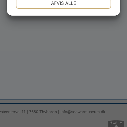
NØDVENDIGE
PRÆFERENCER
AFVIS ALLE
JA
NEJ
JA
NEJ
MARKETING
STATISTIK
stcentervej 11 | 7680 Thyborøn |
Info@seawarmuseum.dk