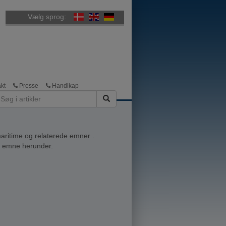
Vælg sprog:
kt
Presse
Handikap
aritime og relaterede emner .
ik emne herunder.