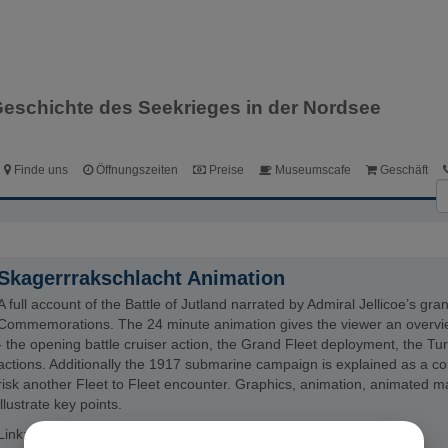
Dansk
English
Deutsch
Geschichte des Seekrieges in der Nordsee
Finde uns
Öffnungszeiten
Preise
Museumscafe
Geschäft
Skagerrrakschlacht Animation
A full account of the Battle of Jutland narrated by Admiral Jellicoe’s gr
Commemorations. The 24 minute animation gives the viewer an overview 
- the opening battle cruiser action, the Grand Fleet deployment, the T
actions. Additionally the 1917 submarine campaign is explained as a c
risk another Fleet to Fleet encounter. Graphics, animation, animated
illustrate key points.
Link:
the battle of jutland animation