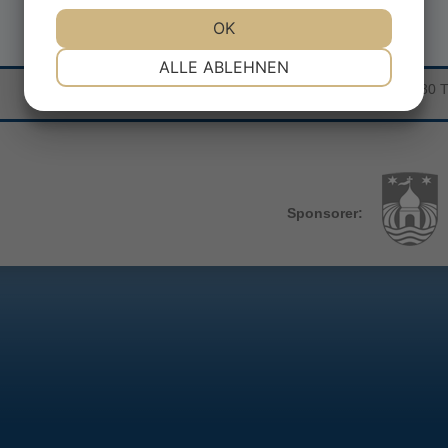
JA
NEIN
OK
JA
NEIN
NOTWENDIG
PRÄFERENZEN
ALLE ABLEHNEN
Sea War Museum Jutland | Kystcentervej 11 | 7680 
JA
NEIN
JA
NEIN
MARKETING
STATISTIKEN
Sponsorer: