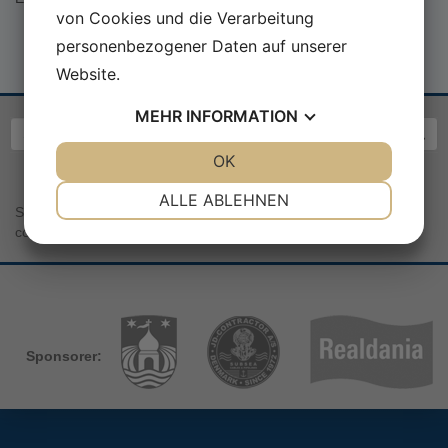
von Cookies und die Verarbeitung
personenbezogener Daten auf unserer
Website.
MEHR
INFORMATION
JA
NEIN
OK
JA
NEIN
NOTWENDIG
PRÄFERENZEN
ALLE ABLEHNEN
Sea War Museum Jutland | Kystcentervej 11 | 7680 Thyborøn |
JA
NEIN
JA
NEIN
contact@seawarmuseum.dk
MARKETING
STATISTIKEN
Sponsorer: