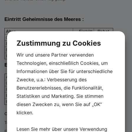
Eintritt Geheimnisse des Meeres :
Alter
Eintritt
Rabat
0-7 jahre:
frei
frei
Zustimmung zu Cookies
8-17 jahre:
Kr. 80
Kr. 55
Erwachsen:
Kr. 160
Kr. 135
Wir und unsere Partner verwenden
Ruheständler (67+):
Kr. 145
Kr. 120
Technologien, einschließlich Cookies, um
Eintritt Sea War Museum :
Informationen über Sie für unterschiedliche
Alter
Eintritt
Rabat
Zwecke, u.a.: Verbesserung des
0-7 jahre::
frei
frei
Benutzererlebnisses, die Funktionalität,
8-17 jahre:
Kr. 50
Kr. 25
Erwachsen:
Statistiken und Marketing. Sie stimmen
Kr.100
Kr. 75
Ruheständler (67+):
Kr. 85
Kr. 60
diesen Zwecken zu, wenn Sie auf „OK“
klicken.
Contact:
Tel.: +45 5455 5560
Lesen Sie mehr über unsere Verwendung
Email: info@seawarmuseum.dk