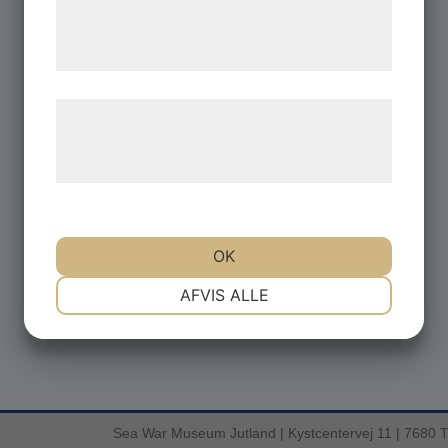
din brug af deres tjenester. Ved at klikke
pÃ¥ 'OK' giver du samtykke til disse
formÃ¥l.
LÃ¦s mere om vores brug af cookies og
behandling af persondata pÃ¥ vores
hjemmeside.
OK
NÃ¸DVENDIGE
PRÃ¦FERENCER
AFVIS ALLE
MARKETING
STATISTIK
Sea War Museum Jutland | Kystcentervej 11 | 7680 