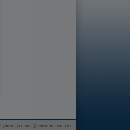
Thyborøn |
contact@seawarmuseum.dk