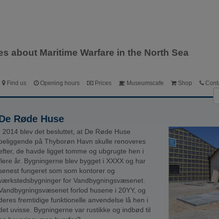
Dansk
English
Deutsch
ies about Maritime Warfare in the North Sea
Find us
Opening hours
Prices
Museumscafe
Shop
Cont
De Røde Huse
I 2014 blev det besluttet, at De Røde Huse
beliggende på Thyborøn Havn skulle renoveres
efter, de havde ligget tomme og ubgrugte hen i
flere år. Bygningerne blev bygget i XXXX og har
senest fungeret som som kontorer og
værkstedsbygninger for Vandbygningsvæsenet.
Vandbygningsvæsenet forlod husene i 20YY, og
deres fremtidige funktionelle anvendelse lå hen i
det uvisse. Bygningerne var rustikke og indbød til