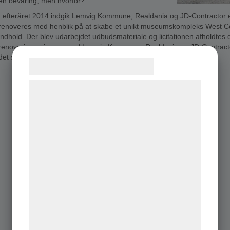
en bevaring; men hvorfor?
I efteråret 2014 indgik Lemvig Kommune, Realdania og JD-Contractor e
renoveres med henblik på at skabe et unikt museumskompleks West Co
indhold. Der blev udarbejdet udbudsmateriale og licitationen afholdtes 
renoveringen i gang med Lemvig Kommune, Realdania og JD-Contractor 
det skulle.
Samtykke til cookies
Vi og vores samarbejdspartnere bruger
teknologier, herunder cookies, til at
indsamle oplysninger om dig til forskellige
formÃ¥l, herunder: Tilpasning af
annoncering, bedre brugeroplevelse,
funktionalitet, statistik og marketing. Disse
oplysninger kan blive delt med
annoncerings- og analysepartnere, som kan
kombinere dem med data, du tidligere har
givet dem eller de har indsamlet gennem