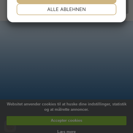
Sponsorer:
NOTWENDIG
PRÄFERENZEN
ALLE ABLEHNEN
JA
NEIN
JA
NEIN
MARKETING
STATISTIKEN
System -
Siteworks
Websitet anvender cookies til at huske dine indstillinger, statistik
og at målrette annoncer.
Accepter cookies
Læs mere