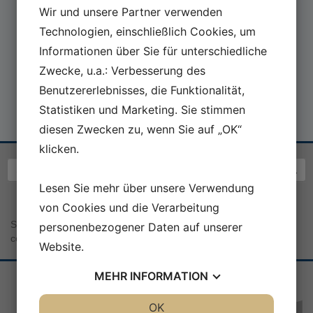
Wir und unsere Partner verwenden
Technologien, einschließlich Cookies, um
Informationen über Sie für unterschiedliche
Zwecke, u.a.: Verbesserung des
Benutzererlebnisses, die Funktionalität,
Statistiken und Marketing. Sie stimmen
diesen Zwecken zu, wenn Sie auf „OK“
klicken.
Lesen Sie mehr über unsere Verwendung
von Cookies und die Verarbeitung
Sea War Museum Jutland | Kystcentervej 11 | 7680 Thyborøn |
personenbezogener Daten auf unserer
contact@seawarmuseum.dk
Website.
MEHR
INFORMATION
JA
NEIN
OK
JA
NEIN