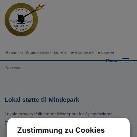
Finde uns
Öffnungszeiten
Preise
Museumscafe
Geschäft
Menu
Kontakt
Lokal støtte til Mindepark
Lokale erhvervsfolk støtter Mindepark for Jyllandsslaget
Dagbladet Lemvig
Zustimmung zu Cookies