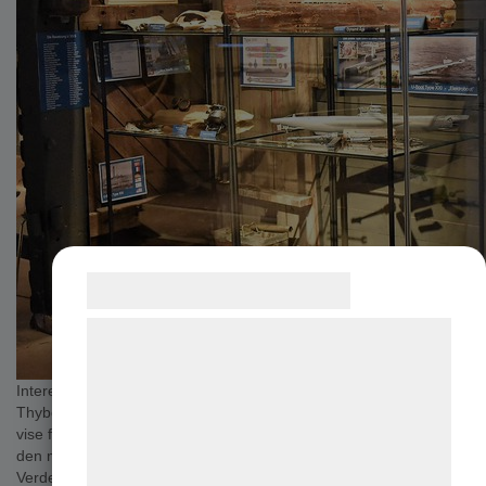
Samtykke til cookies
Vi og vores samarbejdspartnere bruger
teknologier, herunder cookies, til at
Interessen for den nyfundne ubåd U 3523 er så stor, at Sea War Mu
indsamle oplysninger om dig til forskellige
Thyborøn i al hast har lavet en særudstilling om fundet. Museet kan
formÃ¥l, herunder: Tilpasning af
vise fotos og tegninger af ubåden og af ubådstypen, som hed XXI. D
annoncering, bedre brugeroplevelse,
den mest avancerede ubåd, som Tyskland byggede under Anden
Verdenskrig, og senere kom den til at danne forbillede for en ny gen
funktionalitet, statistik og marketing. Disse