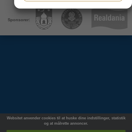
MARKETING
STATISTIK
Sponsorer:
System -
Siteworks
Websitet anvender cookies til at huske dine indstillinger, statistik
og at målrette annoncer.