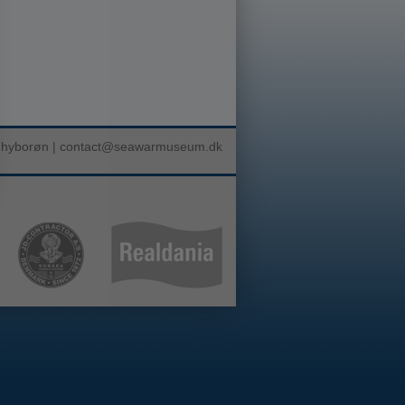
Thyborøn |
contact@seawarmuseum.dk