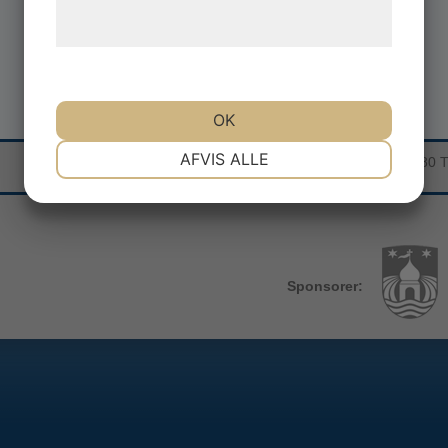
behandling af persondata pÃ¥ vores
hjemmeside.
OK
NÃ¸DVENDIGE
PRÃ¦FERENCER
AFVIS ALLE
Sea War Museum Jutland | Kystcentervej 11 | 7680 
MARKETING
STATISTIK
Sponsorer: