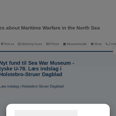
Dansk
English
Deutsch
ies about Maritime Warfare in the North Sea
Find us
Opening hours
Prices
Museumscafe
Shop
Cont
Nyt fund til Sea War Museum -
tyske U-78. Læs indslag i
Holstebro-Struer Dagblad
Læs indslag i Holstebro-Struer Dagblad
Samtykke til cookies