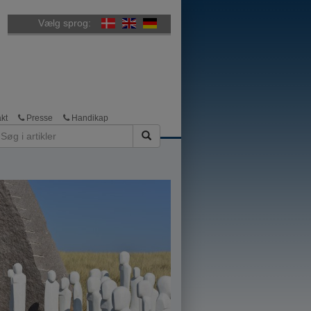
Vælg sprog:
kt
Presse
Handikap