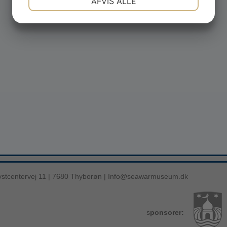
AFVIS ALLE
JA
NEJ
JA
NEJ
MARKETING
STATISTIK
stcentervej 11 | 7680 Thyborøn |
Info@seawarmuseum.dk
s
ponsorer: