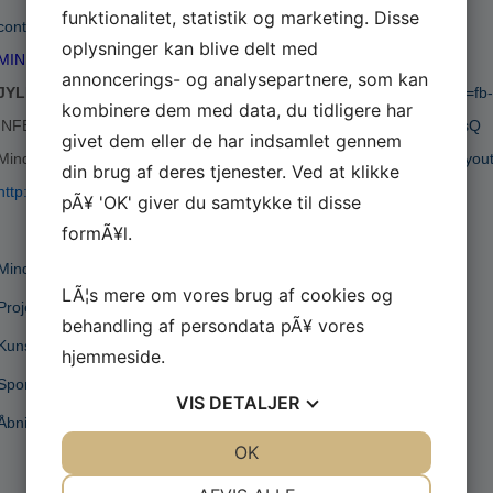
funktionalitet, statistik og marketing. Disse
contact@jutlandbattlememorial.com
eller tlf +45 2325 4011
oplysninger kan blive delt med
MINDEPARKEN FOR JYLLANDSSLAGET`s HJEMMESIDE
annoncerings- og analysepartnere, som kan
JYLLANDSSLAGET Animation:
https://vimeo.com/162655850?ref=fb
kombinere dem med data, du tidligere har
INFERNO se mere:
https://www.youtube.com/watch?v=3nluBkCUDsQ
givet dem eller de har indsamlet gennem
Mindeparken for Jyllandsslaget ved Sea War Museum:
https://www.yo
din brug af deres tjenester. Ved at klikke
http://www.jutlandbattlememorial.com
pÃ¥ 'OK' giver du samtykke til disse
formÃ¥l.
Mindehøjtidelighed
LÃ¦s mere om vores brug af cookies og
Projektet
behandling af persondata pÃ¥ vores
Kunstner Paul M. Cederdorff
hjemmeside.
Sponsorer af Mindepark
VIS
DETALJER
Åbning af Mindepark for Jyllandsslaget
JA
NEJ
OK
JA
NEJ
NÃ¸DVENDIGE
PRÃ¦FERENCER