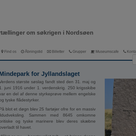
Dansk
English
Deutsch
rtællinger om søkrigen i Nordsøen
Find os
Åbningstid
Billetter
Grupper
Museumscafe
Konta
Mindepark for Jyllandslaget
Verdens største søslag fandt sted den 31. maj og
1. juni 1916 under 1. verdenskrig. 250 krigsskibe
var en del af denne styrkeprøve mellem engelske
og tyske flådestyrker.
På blot et døgn blev 25 fartøjer ofre for en massiv
ildudveksling. Sammen med 8645 omkomne
britiske og tyske marinere blev deres skæbne
overladt til havet.